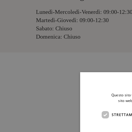
Lunedì-Mercoledì-Venerdì: 09:00-12:30
Martedì-Giovedì: 09:00-12:30
Sabato: Chiuso
Domenica: Chiuso
NOME*
Questo sito 
sito web
EMAIL*
STRETTAM