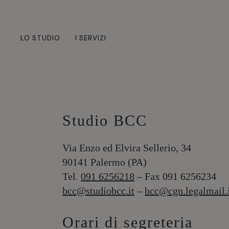
LO STUDIO
I SERVIZI
Studio BCC
Via Enzo ed Elvira Sellerio, 34
90141 Palermo (PA)
Tel.
091 6256218
– Fax 091 6256234
bcc@studiobcc.it
–
bcc@cgn.legalmail.
Orari di segreteria