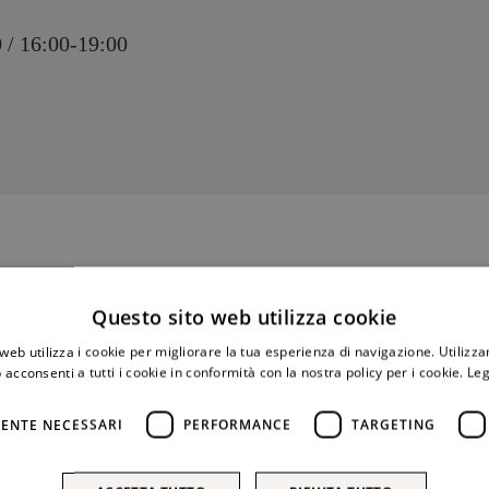
 / 16:00-19:00
COGNOME*
Questo sito web utilizza cookie
web utilizza i cookie per migliorare la tua esperienza di navigazione. Utilizza
 acconsenti a tutti i cookie in conformità con la nostra policy per i cookie.
Leg
TELEFONO*
ENTE NECESSARI
PERFORMANCE
TARGETING